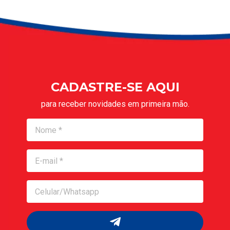
CADASTRE-SE AQUI
para receber novidades em primeira mão.
Nome
Nome
Celular/Whatsapp