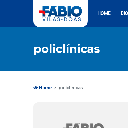
HOME
BI
policlínicas
Home
policlínicas