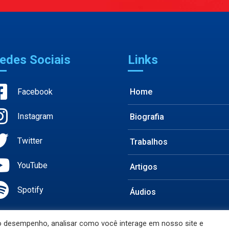
edes Sociais
Links
Facebook
Home
Instagram
Biografia
Twitter
Trabalhos
YouTube
Artigos
Spotify
Áudios
 o desempenho, analisar como você interage em nosso site e