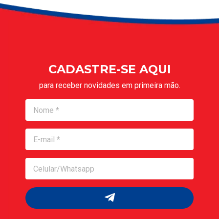
CADASTRE-SE AQUI
para receber novidades em primeira mão.
Nome
Nome
Celular/Whatsapp