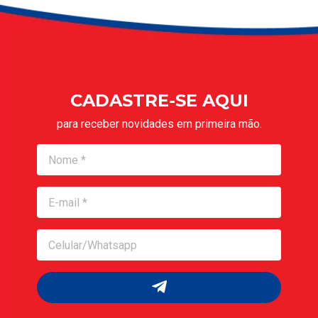
CADASTRE-SE AQUI
para receber novidades em primeira mão.
Nome
Nome
Celular/Whatsapp