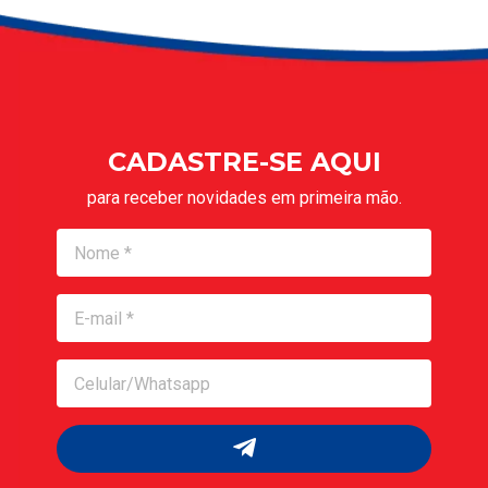
CADASTRE-SE AQUI
para receber novidades em primeira mão.
Nome
Nome
Celular/Whatsapp